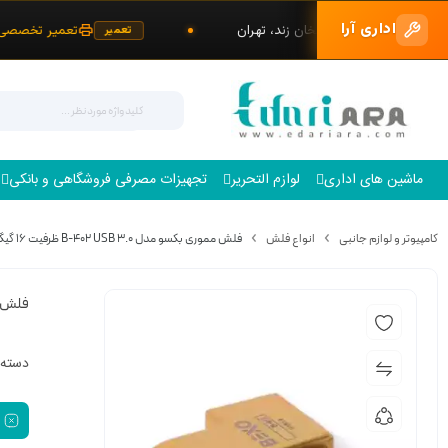
اداری آرا
میر و خرید کارتریج | کریمخان زند، تهران
تعمیر تخصصی 
تعمیر
ماشین های اداری
لوازم التحریر
تجهیزات مصرفی فروشگاهی و بانکی
کامپیوتر و لوازم جانبی
انواع فلش
فلش مموری بکسو مدل B-402 USB 3.0 ظرفیت 16 گیگابایت
فلش مموری ب
دسته 