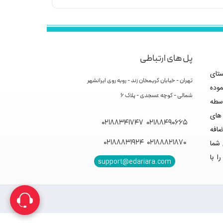
پل های ارتباطی
 از سال 89 در راستای
تهران - خیابان کریمخان زند - روبه روی ایرانشهر
موده
شمالی - کوچه عسجدی - پلاک 6
سطه
های
02188341747
02188490665
ضافه
02188831924
02188821870
 شما
ا با
support@edariara.com