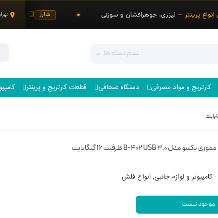
انواع پرینتر
— لیزری، جوهرافشان و سوزنی
شارژ و ت
تهرا
شارژ
تمام دسته ها
کارتریج و مواد مصرفی
دستگاه صحافی
قطعات کارتریج و پرینتر
کامپیو
کسو مدل B-402 USB 3.0 ظرفیت 16 گیگابایت
:
کامپیوتر و لوازم جانبی
,
انواع فلش
موجود نیست